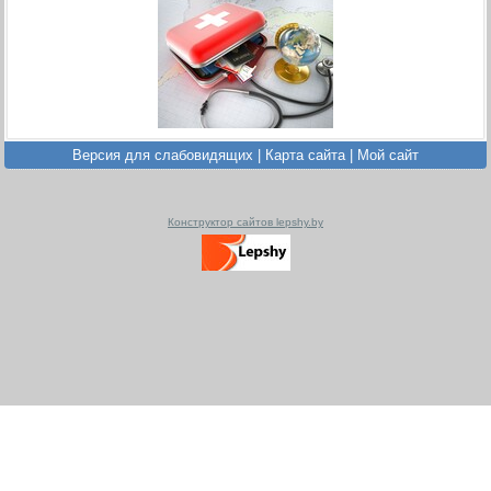
Версия для слабовидящих
|
Карта сайта
|
Мой сайт
Конструктор сайтов lepshy.by