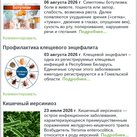
06 августа 2026 г
.
Симптомы ботулизма:
боли в животе, тошнота или запор,
слабость, возможна рвота. Далее
появляются ухудшение зрения («сетка»,
«туман», двоение в глазах, опущение век),
сухость во рту, поперхивание, нарушение
речи и глотания.
Подробнее...
Комментировать
Профилактика клещевого энцефалита
03 августа 2026 г
.
Клещевой энцефалит –
одна из регистрируемых клещевых
инфекций в Республике Беларусь.
Единичные случаи этого заболевания
ежегодно регистрируются и в Гомельской
области.
Подробнее...
Комментировать
Кишечный иерсиниоз
23 июля 2026 г
.
Кишечный иерсиниоз —
острое инфекционное заболевание,
характеризующееся преимущественным
поражением желудочно-кишечного тракта.
Возбудитель Yersinia enterocolitica,
относится к роду иерсиний.
Подробнее...