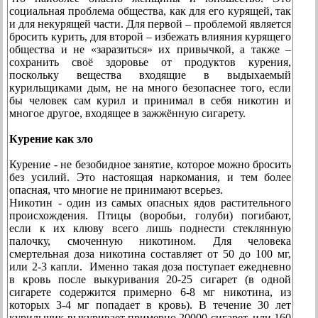
социальная проблема общества, как для его курящей, так
и для некурящей части. Для первой – проблемой является
бросить курить, для второй – избежать влияния курящего
общества и не «заразиться» их привычкой, а также –
сохранить своё здоровье от продуктов курения,
поскольку вещества входящие в выдыхаемый
курильщиками дым, не на много безопаснее того, если
бы человек сам курил и принимал в себя никотин и
многое другое, входящее в зажжённую сигарету.
Курение как зло
Курение - не безобидное занятие, которое можно бросить
без усилий. Это настоящая наркомания, и тем более
опасная, что многие не принимают всерьез.
Никотин - один из самых опасных ядов растительного
происхождения. Птицы (воробьи, голуби) погибают,
если к их клюву всего лишь поднести стеклянную
палочку, смоченную никотином. Для человека
смертельная доза никотина составляет от 50 до 100 мг,
или 2-3 капли. Именно такая доза поступает ежедневно
в кровь после выкуривания 20-25 сигарет (в одной
сигарете содержится примерно 6-8 мг никотина, из
которых 3-4 мг попадает в кровь). В течение 30 лет
курильщик выкуривает примерно 20000 сигарет, или 160