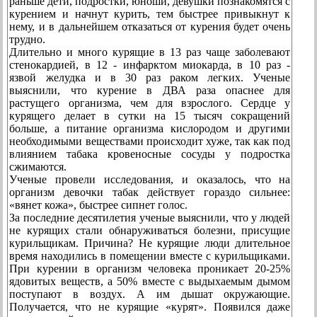
раньше дети, подростки, юноши, девушки познакомятся с
курением и начнут курить, тем быстрее привыкнут к
нему, и в дальнейшем отказаться от курения будет очень
трудно.
Длительно и много курящие в 13 раз чаще заболевают
стенокардией, в 12 - инфарктом миокарда, в 10 раз -
язвой желудка и в 30 раз раком легких. Ученые
выяснили, что курение в ДВА раза опаснее для
растущего организма, чем для взрослого. Сердце у
курящего делает в сутки на 15 тысяч сокращений
больше, а питание организма кислородом и другими
необходимыми веществами происходит хуже, так как под
влиянием табака кровеносные сосуды у подростка
сжимаются.
Ученые провели исследования, и оказалось, что на
организм девочки табак действует гораздо сильнее:
«вянет кожа», быстрее сипнет голос.
За последние десятилетия ученые выяснили, что у людей
не курящих стали обнаруживаться болезни, присущие
курильщикам. Причина? Не курящие люди длительное
время находились в помещении вместе с курильщиками.
При курении в организм человека проникает 20-25%
ядовитых веществ, а 50% вместе с выдыхаемым дымом
поступают в воздух. А им дышат окружающие.
Получается, что не курящие «курят». Появился даже