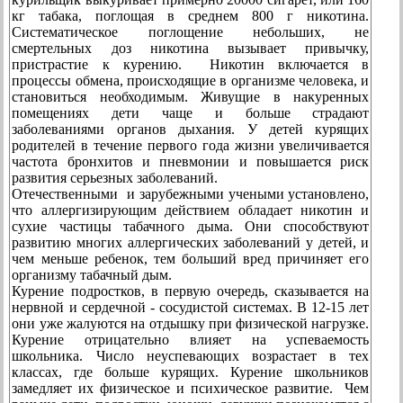
кг табака, поглощая в среднем 800 г никотина.
Систематическое поглощение небольших, не
смертельных доз никотина вызывает привычку,
пристрастие к курению. Никотин включается в
процессы обмена, происходящие в организме человека, и
становиться необходимым. Живущие в накуренных
помещениях дети чаще и больше страдают
заболеваниями органов дыхания. У детей курящих
родителей в течение первого года жизни увеличивается
частота бронхитов и пневмонии и повышается риск
развития серьезных заболеваний.
Отечественными и зарубежными учеными установлено,
что аллергизирующим действием обладает никотин и
сухие частицы табачного дыма. Они способствуют
развитию многих аллергических заболеваний у детей, и
чем меньше ребенок, тем больший вред причиняет его
организму табачный дым.
Курение подростков, в первую очередь, сказывается на
нервной и сердечной - сосудистой системах. В 12-15 лет
они уже жалуются на отдышку при физической нагрузке.
Курение отрицательно влияет на успеваемость
школьника. Число неуспевающих возрастает в тех
классах, где больше курящих. Курение школьников
замедляет их физическое и психическое развитие. Чем