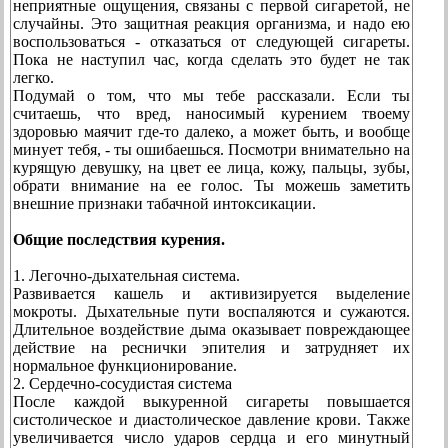
неприятные ощущения, связаны с первой сигаретой, не
случайны. Это защитная реакция организма, и надо ею
воспользоваться - отказаться от следующей сигареты.
Пока не наступил час, когда сделать это будет не так
легко.
Подумай о том, что мы тебе рассказали. Если ты
считаешь, что вред, наносимый курением твоему
здоровью маячит где-то далеко, а может быть, и вообще
минует тебя, - ты ошибаешься. Посмотри внимательно на
курящую девушку, на цвет ее лица, кожу, пальцы, зубы,
обрати внимание на ее голос. Ты можешь заметить
внешние признаки табачной интоксикации.
Общие последствия курения.
1. Легочно-дыхательная система.
Развивается кашель и активизируется выделение
мокроты. Дыхательные пути воспаляются и сужаются.
Длительное воздействие дыма оказывает повреждающее
действие на реснички эпителия и затрудняет их
нормальное функционирование.
2. Сердечно-сосудистая система
После каждой выкуренной сигареты повышается
систолическое и диастолическое давление крови. Также
увеличивается число ударов сердца и его минутный