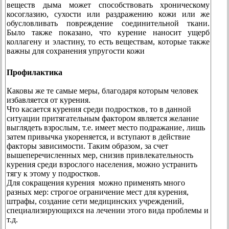
веществ дыма может способствовать хроническому
косоглазию, сухости или раздражению кожи или же
обусловливать повреждение соединительной ткани.
Было также показано, что курение наносит ущерб
коллагену и эластину, то есть веществам, которые также
важны для сохранения упругости кожи
Профилактика
Каковы же те самые меры, благодаря которым человек
избавляется от курения.
Что касается курения среди подростков‚ то в данной
ситуации притягательным фактором является желание
выглядеть взрослым‚ т.е. имеет место подражание‚ лишь
затем привычка укореняется, и вступают в действие
факторы зависимости. Таким образом‚ за счет
вышеперечисленных мер, снизив привлекательность
курения среди взрослого населения‚ можно устранить
тягу к этому у подростков.
Для сокращения курения можно применять много
разных мер: строгое ограничение мест для курения,
штрафы, создание сети медицинских учреждений,
специализирующихся на лечении этого вида проблемы и
т.д.