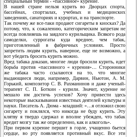
специальный термин - «пассивное» курение.
В нашей стране нельзя курить во Дворцах спорта,
бассейнах, спортзалах, учебных и медицинских
заведениях, санаториях и курортах, и на транспорте.
Так почему же все-таки продают сигареты в киосках? Да
потому, что, к сожалению, категорическим запретам не
всегда повлияешь на заядлого курильщика. Всякого рода
самоделки, суррогаты куда вреднее, чем табак,
приготовленный в фабричных условиях. Просто
запретить людям курить, наверное, еще не возможно, а
вот убедить бросить курить можно.
Вред табака доказан, многие люди бросили курить, идет
борьба против «пассивного « курения»… Сторонники
же табака часто ссылаются на то, что многие
выдающиеся люди, например, Дарвин, Ньютон, А. М.
Горький, композитор С. В. Рахманинов и даже ученый-
терапевт С. П. Боткин - курили. Значит, курение не
мешало им достичь успехов? Хочу привести здесь
некоторые высказывания известных деятелей культуры и
науки. Писатель А. Дюма - младший: «…я отложил свою
сигарету и поклялся, что никогда не буду курить. Эту
клятву я твердо сдержал и вполне убежден, что табак
вредит мозгу так же определенно, как и алкоголь».
При первом курение першит в горле, учащенно бьется
сердце, во рту появляется противный вкус. Все эти