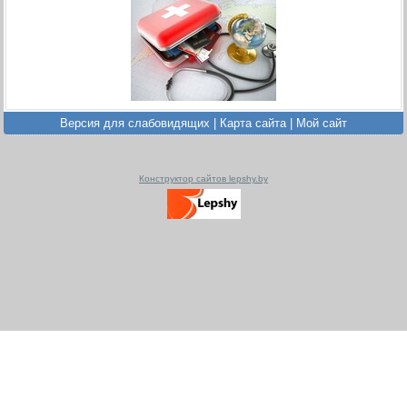
Версия для слабовидящих
|
Карта сайта
|
Мой сайт
Конструктор сайтов lepshy.by