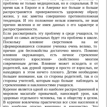
проблема не только медицинская, но и социальная. В то
время как в Европе и в Америке все больше и больше
распространяется приверженность здоровому образу
жизни, у нас заметна совершенно противоположная
тенденция. И это положение нельзя изменить, не зная
причин явления и не имея данных о его характере и
распространенности.
Если рассматривать эту проблему в среде учащихся, то
одной из самых актуальных будет эта проблема в школе.
Поскольку влияние сверстников на не
сформировавшееся сознание ученика очень велико, то
причин для беспокойства достаточно много. Помимо
влияния окружающих, есть личное стремление
«поспешного взросления» свойственно многим
современным детям. Влияние может исходить и от
родителей, как дурной пример и просто от взрослых, не
находящих в этом ничего плохого. Детям необходимо
большее внимание, как со стороны родителей, так и со
стороны учителей, которым надо больше наблюдать за
стремлениями и наклонностями учащихся.
Курение является одной из наиболее распространенной в
мировом масштабе привычкой, наносящей урон, как
здоровью отдельного человека, так и обществу в целом.
В курение вовлечены практически все слои населения и
что наиболее опасно женщины и юношество. Это