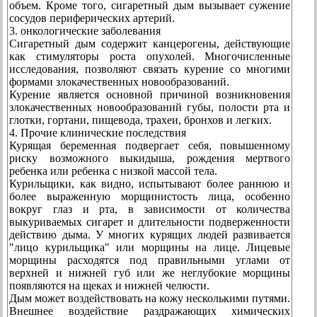
объем. Кроме того, сигаретный дым вызывает сужение
сосудов периферических артерий.
3. онкологические заболевания
Сигаретный дым содержит канцерогены, действующие
как стимуляторы роста опухолей. Многочисленные
исследования, позволяют связать курение со многими
формами злокачественных новообразований.
Курение является основной причиной возникновения
злокачественных новообразований губы, полости рта и
глотки, гортани, пищевода, трахеи, бронхов и легких.
4. Прочие клинические последствия
Курящая беременная подвергает себя, повышенному
риску возможного выкидыша, рождения мертвого
ребенка или ребенка с низкой массой тела.
Курильщики, как видно, испытывают более раннюю и
более выраженную морщинистость лица, особенно
вокруг глаз и рта, в зависимости от количества
выкуриваемых сигарет и длительности подверженности
действию дыма. У многих курящих людей развивается
"лицо курильщика" или морщины на лице. Лицевые
морщины расходятся под правильными углами от
верхней и нижней губ или же неглубокие морщины
появляются на щеках и нижней челюсти.
Дым может воздействовать на кожу несколькими путями.
Внешнее воздействие раздражающих химических