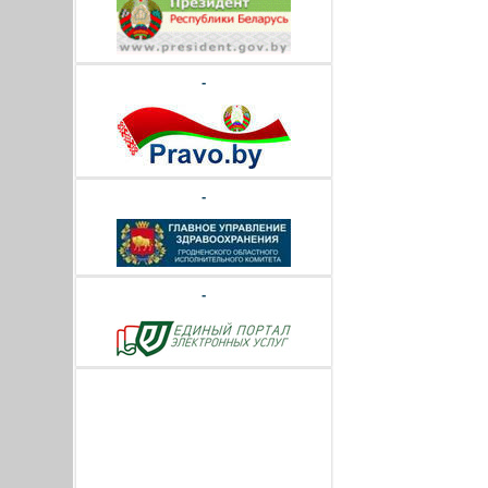
-
-
-