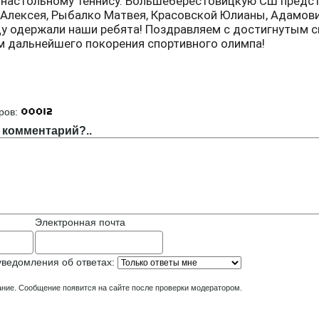
 настольному теннису. Большеберестовицкую СШ предс
 Алексея, Рыбалко Матвея, Красовской Юлианы, Адамови
ду одержали наши ребята! Поздравляем с достигнутым 
м дальнейшего покорения спортивного олимпа!
]
ров:
 комментарий?..
Электронная почта
уведомления об ответах:
ние. Сообщение появится на сайте после проверки модератором.