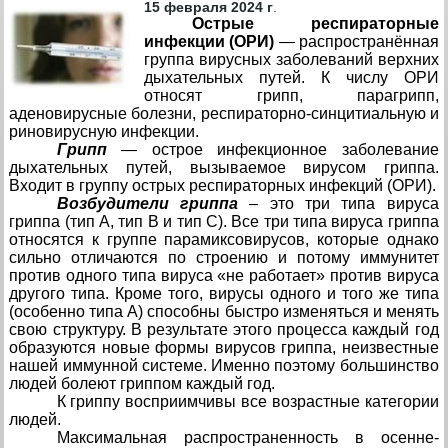
15 февраля 2024 г
.
Острые респираторные
инфекции (ОРИ)
— распространённая
группа вирусных заболеваний верхних
дыхательных путей. К числу ОРИ
относят грипп, парагрипп,
аденовирусные болезни, респираторно-синцитиальную и
риновирусную инфекции.
Грипп
— острое инфекционное заболевание
дыхательных путей, вызываемое вирусом гриппа.
Входит в группу острых респираторных инфекций (ОРИ).
Возбудители гриппа
– это три типа вируса
гриппа (тип А, тип В и тип С). Все три типа вируса гриппа
относятся к группе парамиксовирусов, которые однако
сильно отличаются по строению и потому иммунитет
против одного типа вируса «не работает» против вируса
другого типа. Кроме того, вирусы одного и того же типа
(особенно типа А) способны быстро изменяться и менять
свою структуру. В результате этого процесса каждый год
образуются новые формы вирусов гриппа, неизвестные
нашей иммунной системе. Именно поэтому большинство
людей болеют гриппом каждый год.
К гриппу восприимчивы все возрастные категории
людей.
Максимальная распространенность в осенне-