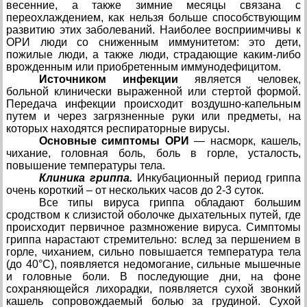
весенние, а также зимние месяцы связана с
переохлаждением, как нельзя больше способствующим
развитию этих заболеваний. Наиболее восприимчивы к
ОРИ люди со сниженным иммунитетом: это дети,
пожилые люди, а также люди, страдающие каким-либо
врожденным или приобретенным иммунодефицитом.
Источником инфекции
является человек,
больной клинически выраженной или стертой формой.
Передача инфекции происходит воздушно-капельным
путем и через загрязненные руки или предметы, на
которых находятся респираторные вирусы.
Основные симптомы ОРИ
— насморк, кашель,
чихание, головная боль, боль в горле, усталость,
повышение температуры тела.
Клиника гриппа.
Инкубационный период гриппа
очень короткий – от нескольких часов до 2-3 суток.
Все типы вируса гриппа обладают большим
сродством к слизистой оболочке дыхательных путей, где
происходит первичное размножение вируса. Симптомы
гриппа нарастают стремительно: вслед за першением в
горле, чиханием, сильно повышается температура тела
(до 40°С), появляется недомогание, сильные мышечные
и головные боли. В последующие дни, на фоне
сохраняющейся лихорадки, появляется сухой звонкий
кашель сопровождаемый болью за грудиной. Сухой