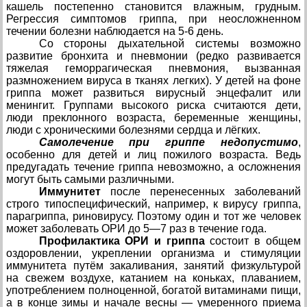
кашель постепенно становится влажным, грудным.
Регрессия симптомов гриппа, при неосложненном
течении болезни наблюдается на 5-6 день.
Со стороны дыхательной системы возможно
развитие бронхита и пневмонии (редко развивается
тяжелая геморрагическая пневмония, вызванная
размножением вируса в тканях легких). У детей на фоне
гриппа может развиться вирусный энцефалит или
менингит. Группами высокого риска считаются дети,
люди преклонного возраста, беременные женщины,
люди с хроническими болезнями сердца и лёгких.
Самолечение при гриппе недопустимо
,
особенно для детей и лиц пожилого возраста. Ведь
предугадать течение гриппа невозможно, а осложнения
могут быть самыми различными.
Иммунитет
после перенесенных заболеваний
строго типоспецифический, например, к вирусу гриппа,
парагриппа, риновирусу. Поэтому один и тот же человек
может заболевать ОРИ до 5—7 раз в течение года.
Профилактика ОРИ и гриппа
состоит в общем
оздоровлении, укреплении организма и стимуляции
иммунитета путём закаливания, занятий физкультурой
на свежем воздухе, катанием на коньках, плаванием,
употреблением полноценной, богатой витаминами пищи,
а в конце зимы и начале весны — умеренного приема