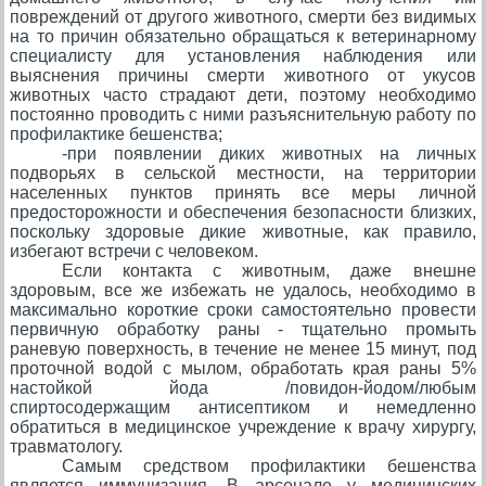
повреждений от другого животного, смерти без видимых
на то причин обязательно обращаться к ветеринарному
специалисту для установления наблюдения или
выяснения причины смерти животного от укусов
животных часто страдают дети, поэтому необходимо
постоянно проводить с ними разъяснительную работу по
профилактике бешенства;
-при появлении диких животных на личных
подворьях в сельской местности, на территории
населенных пунктов принять все меры личной
предосторожности и обеспечения безопасности близких,
поскольку здоровые дикие животные, как правило,
избегают встречи с человеком.
Если контакта с животным, даже внешне
здоровым, все же избежать не удалось, необходимо в
максимально короткие сроки самостоятельно провести
первичную обработку раны - тщательно промыть
раневую поверхность, в течение не менее 15 минут, под
проточной водой с мылом, обработать края раны 5%
настойкой йода /повидон-йодом/любым
спиртосодержащим антисептиком и немедленно
обратиться в медицинское учреждение к врачу хирургу,
травматологу.
Самым средством профилактики бешенства
является иммунизация. В арсенале у медицинских