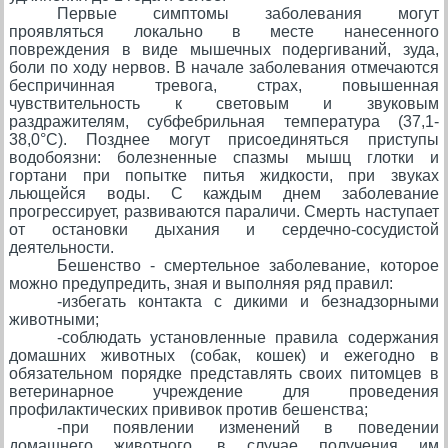
Первые симптомы заболевания могут
проявляться локально в месте нанесенного
повреждения в виде мышечных подергиваний, зуда,
боли по ходу нервов. В начале заболевания отмечаются
беспричинная тревога, страх, повышенная
чувствительность к световым и звуковым
раздражителям, субфебрильная температура (37,1-
38,0°С). Позднее могут присоединяться приступы
водобоязни: болезненные спазмы мышц глотки и
гортани при попытке питья жидкости, при звуках
льющейся воды. С каждым днем заболевание
прогрессирует, развиваются параличи. Смерть наступает
от остановки дыхания и сердечно-сосудистой
деятельности.
Бешенство - смертельное заболевание, которое
можно предупредить, зная и выполняя ряд правил:
-избегать контакта с дикими и безнадзорными
животными;
-соблюдать установленные правила содержания
домашних животных (собак, кошек) и ежегодно в
обязательном порядке представлять своих питомцев в
ветеринарное учреждение для проведения
профилактических прививок против бешенства;
-при появлении изменений в поведении
домашнего животного, в случае получения им