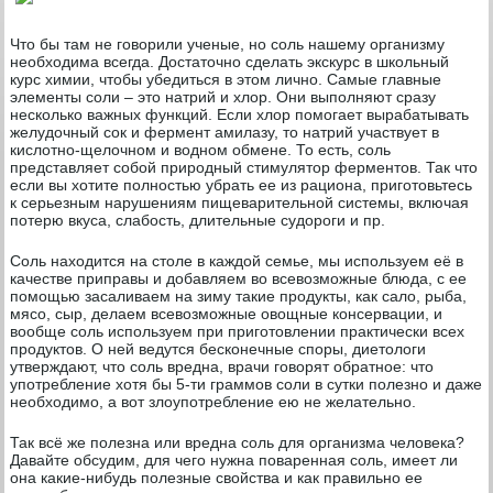
Что бы там не говорили ученые, но соль нашему организму
необходима всегда. Достаточно сделать экскурс в школьный
курс химии, чтобы убедиться в этом лично. Самые главные
элементы соли – это натрий и хлор. Они выполняют сразу
несколько важных функций. Если хлор помогает вырабатывать
желудочный сок и фермент амилазу, то натрий участвует в
кислотно-щелочном и водном обмене. То есть, соль
представляет собой природный стимулятор ферментов. Так что
если вы хотите полностью убрать ее из рациона, приготовьтесь
к серьезным нарушениям пищеварительной системы, включая
потерю вкуса, слабость, длительные судороги и пр.
Соль находится на столе в каждой семье, мы используем её в
качестве приправы и добавляем во всевозможные блюда, с ее
помощью засаливаем на зиму такие продукты, как сало, рыба,
мясо, сыр, делаем всевозможные овощные консервации, и
вообще соль используем при приготовлении практически всех
продуктов. О ней ведутся бесконечные споры, диетологи
утверждают, что соль вредна, врачи говорят обратное: что
употребление хотя бы 5-ти граммов соли в сутки полезно и даже
необходимо, а вот злоупотребление ею не желательно.
Так всё же полезна или вредна соль для организма человека?
Давайте обсудим, для чего нужна поваренная соль, имеет ли
она какие-нибудь полезные свойства и как правильно ее