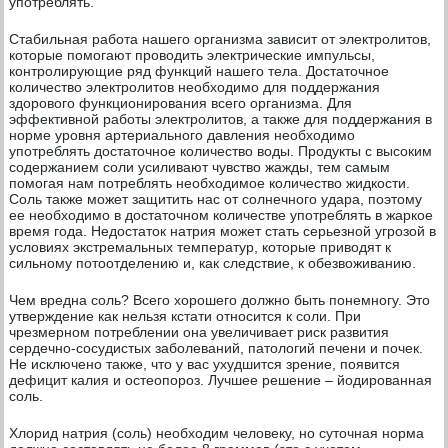
употреблять.
Стабильная работа нашего организма зависит от электролитов,
которые помогают проводить электрические импульсы,
контролирующие ряд функций нашего тела. Достаточное
количество электролитов необходимо для поддержания
здорового функционирования всего организма. Для
эффективной работы электролитов, а также для поддержания в
норме уровня артериального давления необходимо
употреблять достаточное количество воды. Продукты с высоким
содержанием соли усиливают чувство жажды, тем самым
помогая нам потреблять необходимое количество жидкости.
Соль также может защитить нас от солнечного удара, поэтому
ее необходимо в достаточном количестве употреблять в жаркое
время года. Недостаток натрия может стать серьезной угрозой в
условиях экстремальных температур, которые приводят к
сильному потоотделению и, как следствие, к обезвоживанию.
Чем вредна соль? Всего хорошего должно быть понемногу. Это
утверждение как нельзя кстати относится к соли. При
чрезмерном потреблении она увеличивает риск развития
сердечно-сосудистых заболеваний, патологий печени и почек.
Не исключено также, что у вас ухудшится зрение, появится
дефицит калия и остеопороз. Лучшее решение – йодированная
соль.
Хлорид натрия (соль) необходим человеку, но суточная норма