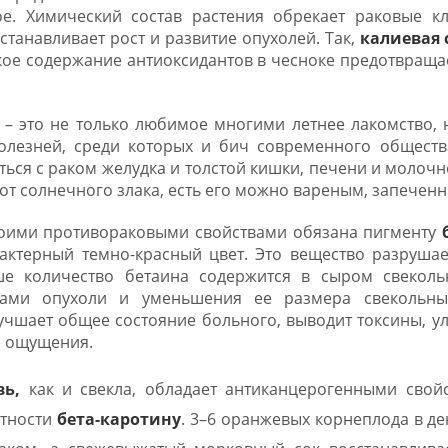
е. Химический состав растения обрекает раковые кл
станавливает рост и развитие опухолей. Так,
калиевая 
окое содержание антиоксидантов в чесноке предотвращ
– это не только любимое многими летнее лакомство, 
лезней, среди которых и бич современного общества
ться с раком желудка и толстой кишки, печени и молоч
от солнечного злака, есть его можно вареным, запеченн
оими противораковыми свойствами обязана пигменту
актерный темно-красный цвет. Это вещество разрушае
ше количество бетаина содержится в сыром свеколь
ками опухоли и уменьшения ее размера свекольн
учшает общее состояние больного, выводит токсины, у
е ощущения.
вь,
как и свекла, обладает антиканцерогенными свой
стности
бета-каротину
. 3–6 оранжевых корнеплода в д