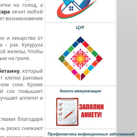
етки на голод, а
сера
лечит любой
ает возникновение
ЦУР
но и лекарство от
 – рак. Кукуруза
ной железы. Чтобы
ым на гриле.
бетаину
, который
т клетки раковых
ном соке. Кроме
ый сок повышает
Анкета иммунизация
лучшает аппетит и
ствами благодаря
ень резко снижают
Профилактика инфекционных заболеваний