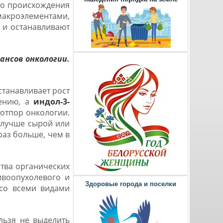
ого происхождения
макроэлементами,
 и останавливают
нсов онкологии.
станавливает рост
лению, а
индол-3-
отпор онкологии.
 лучше сырой или
раз больше, чем в
тва органических
воопухолевого и
Здоровые города и поселки
 со всеми видами
льзя не выделить