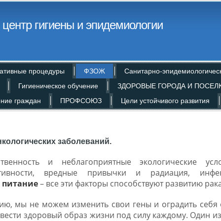
центр гигиены и эпидемиологии
ативные процедуры
ФЗОЖ
Санитарно-эпидемиологичес
Гигиеническое обучение
ЗДОРОВЫЕ ГОРОДА И ПОСЕЛ
ние граждан
ПРОФСОЮЗ
Цели устойчивого развития
кологических заболеваний.
твенность и неблагоприятные экологические усло
тивности, вредные привычки и радиация, инфек
 питание
– все эти факторы способствуют развитию рака
ы не можем изменить свои гены и оградить себя от
т вести здоровый образ жизни под силу каждому. Один и