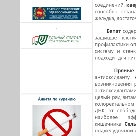
-
соединений,
кве
способен остан
желудка, достато
-
Батат
соде
защищает клетки
профилактики оп
систему и стен
подходит для пи
Пряные 
антиоксиданту
возникновения р
антиоксиданта
целый ряд витам
Анкета по курению
колоректальном р
ДНК от свободн
наиболее эф
кишечника.
Сел
поджелудочной 