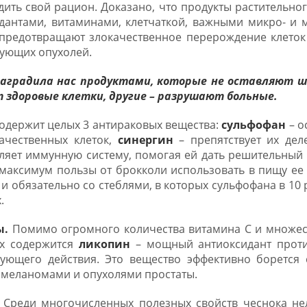
адить свой рацион. Доказано, что продукты растительн
дантами, витаминами, клетчаткой, важными микро- и 
предотвращают злокачественное перерождение клеток
вующих опухолей.
аградила нас продуктами, которые не оставляют ша
здоровые клетки, другие
–
разрушают больные.
одержит целых 3 антираковых вещества:
cульфофан
– о
ачественных клеток,
синергин
– препятствует их де
ляет иммунную систему, помогая ей дать решительный 
максимум пользы от брокколи использовать в пищу ее
 и обязательно со стеблями, в которых сульфофана в 10 
.
ы.
Помимо огромного количества витамина C и множес
ах содержится
ликопин
– мощный антиоксидант проти
ующего действия. Это вещество эффективно борется
с меланомами и опухолями простаты.
Среди многочисленных полезных свойств чеснока не