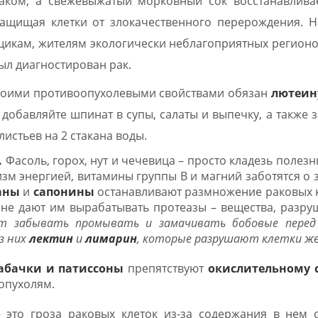
раком, а свежевыжатый морковный сок восстанавлив
защищая клетки от злокачественного перерождения. Н
щикам, жителям экологически неблагоприятных регионо
ыл диагностирован рак.
воими противоопухолевыми свойствами обязан
лютеин
добавляйте шпинат в супы, салаты и выпечку, а также 
листьев на 2 стакана воды.
.
Фасоль, горох, нут и чечевица – просто кладезь полезн
зм энергией, витамины группы B и магний заботятся о
аны
и
сапонины
останавливают размножение раковых к
 не дают им вырабатывать протеазы – вещества, разр
т забывать промывать и замачивать бобовые перед 
з них
лектин
и
лимарин
, которые разрушают клетки же
абачки и патиссоны
препятствуют
окислительному с
опухолям.
– это гроза раковых клеток из-за содержания в нем 