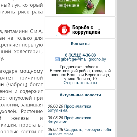
ный лук, который
низить риск рака
в, витамины С и А,
ен не только для
укрепляет нервную
Контакты
шний холестерин,
8 (01511) 4-36-08
у.
grbercge@mail.grodno.by
Гродненская область,
лагодаря мощному
Берестовицкий район, городской
поселок Большая Берестовица,
вятся причиной
улица Ленина, 10
Открыть контакты
ян
(чабрец) богат
леном и содержит
Актуальные новости
ост опухолей при
кологии, защищая
06.08.26
Профилактика
холей. Растение
ботулизма.
ной железы и
06.08.26
Профилактика
ботулизма.
 кишки, простаты,
05.08.26
Сладость, которую любят
оровые клетки от
во всем мире