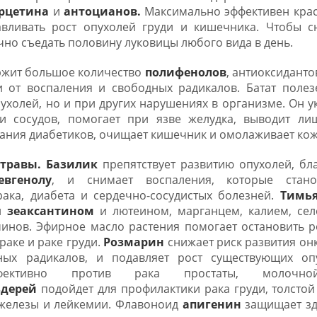
рцетина
и
антоцианов.
Максимально эффективен крас
авливать рост опухолей груди и кишечника. Чтобы с
чно съедать половину луковицы любого вида в день.
ржит большое количество
полифенолов
, антиоксиданто
 от воспаления и свободных радикалов. Батат полез
ухолей, но и при других нарушениях в организме. Он 
ки сосудов, помогает при язве желудка, выводит ли
тания диабетиков, очищает кишечник и омолаживает кож
травы.
Базилик
препятствует развитию опухолей, б
евгенолу
, и снимает воспаления, которые стано
ака, диабета и сердечно-сосудистых болезней.
Тимь
ми
зеаксантином
и лютеином, марганцем, калием, се
инов. Эфирное масло растения помогает остановить р
аке и раке груди.
Розмарин
снижает риск развития он
ых радикалов, и подавляет рост существующих опу
фективно против рака простаты, молоч
ьдерей
подойдет для профилактики рака груди, толстой
железы и лейкемии. Флавоноид
апигенин
защищает зд