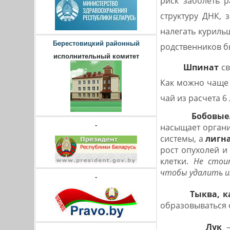
риск заболеть 
структуру ДНК, 
налегать куриль
Берестовицкий районный
родственников б
исполнительный комитет
Шпинат
с
Как можно чаще 
чай из расчета 6 
Бобовые
-
насыщает органи
системы, а
лигн
рост опухолей и
клетки.
Не стои
чтобы удалить и
-
Тыква, к
образовываться 
Лук