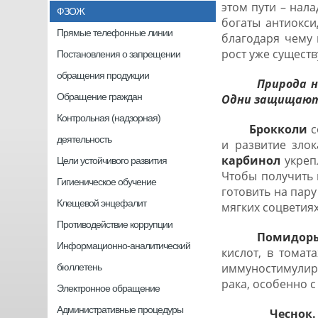
этом пути – нал
ФЗОЖ
богаты антиокси
Прямые телефонные линии
благодаря чему 
рост уже сущест
Постановления о запрещении
обращения продукции
Природа н
Обращение граждан
Одни защищают 
Контрольная (надзорная)
Брокколи
с
деятельность
и развитие злок
карбинол
укреп
Цели устойчивого развития
Чтобы получить 
Гигиеническое обучение
готовить на пару
Клещевой энцефалит
мягких соцветиях
Противодействие коррупции
Помидор
Информационно-аналитический
кислот, в томат
иммуностимулир
бюллетень
рака, особенно 
Электронное обращение
Административные процедуры
Чеснок.