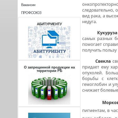
онкопротекторно
Вакансии
следовательно, о
ПРОФСОЮЗ
вид рака, а выс
недуга.
АБИТУРИЕНТУ
Кукуруза
самых разных бо
помогает справи
получить пользу 
Свекла
св
придает ему хар
О запрещенной продукции на
территории РБ
опухолей. Боль
борьбы с клет
гемоглобин и ул
снижает болевы
Морко
пигментам, в ча