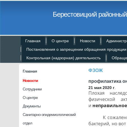
Берестовицкий районный 
Главная
О центре
Новости
Администр
Постановления о запрещении обращения продукции
Контрольная (надзорная) деятельность
Обраще
ФЗОЖ
Главная
Новости
профилактика он
21 мая 2020 г
.
Сотрудники
Плохая наследс
О центре
физической ак
и
неправильное
Документы
Санитарно-эпидемиологический
К сожалению, м
бактерий, но во
отдел