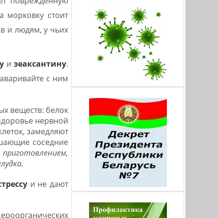
ает поврежденную
а морковку стоит
в и людям, у чьих
у
и
зеаксантину
.
заваривайте с ним
ых веществ: белок
 здоровье нервной
леток, замедляют
ушающие соседние
приготовлением,
лудка.
трессу
и не дают
сероорганических