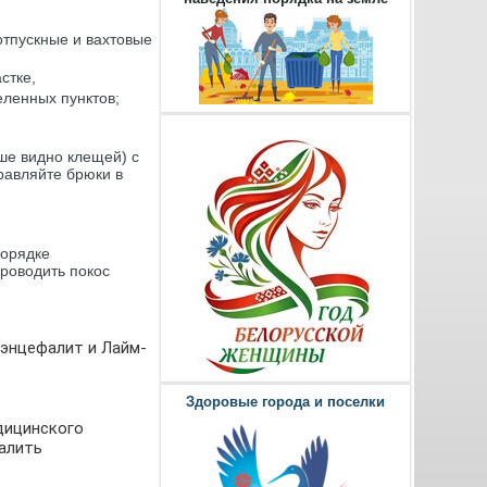
отпускные и вахтовые
стке,
еленных пунктов;
ше видно клещей) с
равляйте брюки в
порядке
проводить покос
 энцефалит и Лайм-
Здоровые города и поселки
дицинского
далить