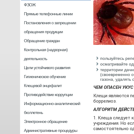
ФЗОЖ
Прямые телефонные линии
Постановления о запрещении
обращения продукции
Обращение граждан
Контрольная (надзорная)
пользуйтесь реп
деятельность
осматривайте од
Цели устойчивого развития
территории дачн
(своевременно оч
Гигиеническое обучение
газона, удалять 
Клещевой энцефалит
ЧЕМ ОПАСЕН УКУС
Противодействие коррупции
Клещи являются пе
боррелиоз.
Информационно-аналитический
АЛГОРИТМ ДЕЙСТВ
бюллетень
1. Клеща следует 
Электронное обращение
учреждения. Но ес
самостоятельно од
Административные процедуры