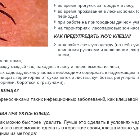
во время прогулок за городом в лесу,
во время проживания в лесных зонах (
периоды),
при работе на пригородном дачном уча
на территориях лесопарковых зон нас
КАК ПРЕДУПРЕДИТЬ УКУС КЛЕЩА?
надевайте светлую одежду (на ней луч
длинными рукавами и капюшоном, зап
носки;
еллентами;
ежду каждый час, находясь в лесу и после выхода из леса;
ых садоводческих участков необходимо содержать в надлежащем 
ищать территорию от сухих веток и листвы, куч ботвы, регулярно 
сорняки, бороться с грызунами).
 КЛЕЩА?
реносчиками таких инфекционных заболеваний, как клещевой
ИЯ ПРИ УКУСЕ КЛЕЩА
как можно быстрее удалить. Лучше это сделать в условиях ме
ли это невозможно сделать в короткие сроки, клеща можно у
ним из методов: