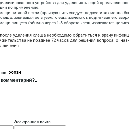
иализированного устройства для удаления клещей промышленног
кции по применению;
мощи нитяной петли (прочную нить следует подвести как можно бли
леща, завязывая ее в узел, клеща извлекают, подтягивая его вверх
мощи пинцета (обычно через 1-3 оборота клещ извлекается целико
 после удаления клеща необходимо обратиться к врачу инфекц
у жительства не позднее 72 часов для решения вопроса о на
 лечения.
]
ров:
 комментарий?..
Электронная почта