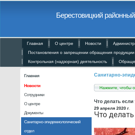
Берестовицкий районный 
Главная
О центре
Новости
Администр
Постановления о запрещении обращения продукции
Контрольная (надзорная) деятельность
Обраще
Санитарно-эпид
Главная
Новости
Нажмите, чтобы о
Сотрудники
Что делать если
О центре
29 апреля 2020 г
.
Документы
Что делать
Санитарно-эпидемиологический
отдел