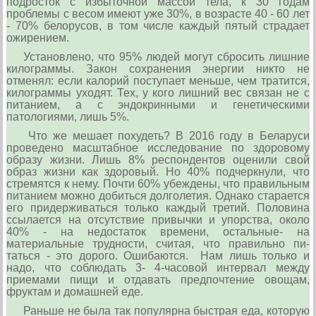
подросток с избыточной массой тела, к 30 го­дам
проблемы с весом имеют уже 30%, в возрасте 40 - 60 лет
- 70% белорусов, в том числе каждый пятый страдает
ожирением.
Установлено, что 95% людей могут сбросить лишние
кило­граммы. Закон сохранения энергии никто не
отменял: если калорий поступает меньше, чем тратится,
килограммы уходят. Тех, у кого лишний вес связан не с
питанием, а с эндокринными и генетическими
патологиями, лишь 5%.
Что же мешает похудеть? В 2016 году в Беларуси
проведено мас­штабное исследование по здоровому
образу жизни. Лишь 8% респондентов оценили свой
образ жизни как здоровый. Но 40% подчеркнули, что
стре­мятся к нему. Почти 60% убеж­дены, что правильным
питанием можно добиться долголетия. Од­нако старается
его придер­живаться только каждый третий. Половина
ссыла­ется на отсутствие при­вычки и упорства, око­ло
40% - на недостаток времени, остальные- на
материальные трудности, считая, что правильно пи­
таться - это дорого. Оши­баются. Нам лишь только и
надо, что соблюдать 3- 4-часовой интер­вал между
приемами пищи и от­давать предпочтение овощам,
фруктам и домашней еде.
Раньше не была так популяр­на быстрая еда, которую