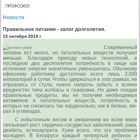
ПРОФСОЮЗ
Новости
Правильное питание - залог долголетия.
15 октября 2019 г
.
Современ­ный
человек ест много, но пита­тельных веществ получает
мень­ше. Благодаря приходу новых технологий, в
последние два десятилетия потребность в пище как
источнике энергии значительно уменьшилась. Обычному
офис­ному работнику достаточно все­го лишь 2.000
килокалорий в сут­ки. Чтобы удержаться в этих рам­ках, не
отрываясь от стула, нужно напрочь забыть о всяких
вредно­стях типа колбасы и газировки. Но даже поедая
правильные продук­ты, мы не получим необходимых
витаминов и питательных веществ, потреб­ность в
которых не снизилась так кардинально, как в белках, жи­
рах и углеводах.
С избыточным весом и ожи­рением во всем мире
связывают рост сердечно-сосудистых забо­леваний, рака,
диабета, остеоар­трита. Хуже всего, что эта пробле­ма
молодеет. В Беларуси каждый четвертый ребенок и