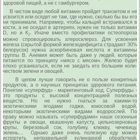
здоровой пищей, а не с гамбургером.
В чистом виде любой витамин пройдет транзитом и не
усвоится или осядет не там, где нужно, сколько бы вы его
ни принимали. Например, чтобы кальций встраивался в
кости, а не оседал в артериях, нужен не только витамин
D, но и К
. Иначе вместо профи­лактики остеопороза
2
можно спровоцировать ате­росклероз. Для усвоения
железа (скрытой формой железодефицита страдают 30%
белорусок) нужна аскорбиновая кислота и витамины
группы В. Ане­мия может быть даже у людей, которые
питают­ся по принципу «мясо с мясом». Железо будет
пло­хо усваиваться, если не заедать его большим коли­
чеством зелени и овощей.
В целом лучше говорить не о пользе конкретных
продуктов, а о научных принципах здорового пи­тания.
Понятие «суперфуд» - маркетинговый ход. Суперфуды -
это продукты с высокой концентрацией полезных
веществ. Но не нужно гнаться за какими-то
экзотическими яго­дами годжи, кокосовой водой,
некоторыми экзотическими видами водорослей. По
праву можно называть «суперфудами» наши сезонные
фрукты и овощи, квашеную капу­сту, цельнозерновые
крупы, березовый сок, голу­бику, клюкву, чечевицу,
зелень… Однако даже очень полезную еду можно
испортить неправильной кулинарной обработкой,