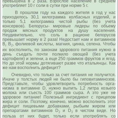
превышена в 2 раза. Взрослое население в среднем
употребляет 10 г соли в сутки при норме 5 г.
В прошлом году на каждо­го жителя в год у нас
приходилось 30,1 килограмма колбасных изделий, и
только 5,1 килограмма чистой ры­бы (без учета
консервов). Белорусы- миро­вые лидеры по объему
продаж мяс­ных продуктов на душу населения.
Неудивительно, что соль в рацио­не белорусов
превышает норму в 2 раза! Недостает нам и витаминов
В
В
, фолиевой кислоты, магния, цинка, селена. Чтобы
г
2
их восполнить, по законам здорового питания нужно в
день съедать почти полкило овощей (без учета
картофеля) и зелени, а еще 250 граммов фруктов и ягод.
Но до этой нормы дотягивают разве что итальянцы. Как
же нам восполнить дефицит?
Очевидно, что только за счет питания не получит­ся.
Иначе у тол­стых людей не было бы гиповитаминозов.
Пред­ставьте, чтобы удовлетворить потребность орга­
низма в витамине D, нужно выпить 1,2 литра козьего
молока или съесть 100 граммов сыра. А это уже не
здоровое питание! Полезный ингредиент с прице­пом
жира и соли. Поэтому, конечно, можно воспол­нить этот
дефицит пищевыми добавками, рыбьим жиром или
препаратами витаминов D
и D
в чистом виде. Но
2
3
польза от них будет, только если употре­блять со