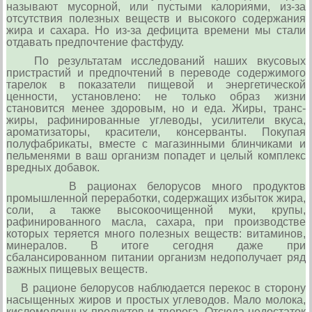
называ­ют мусорной, или пустыми кало­риями, из-за
отсутствия полезных веществ и высокого содержания
жира и сахара. Но из-за дефи­цита времени мы стали
отдавать предпочтение фастфуду.
По результатам исследований наших вкусовых
пристрастий и предпочте­ний в переводе содержимого
тарелок в показатели пищевой и энергетической
ценности, установлено: не только образ жизни
становится менее здоровым, но и еда. Жиры, транс-
жиры, рафинированные углеводы, усилители вкуса,
арома­тизаторы, красители, кон­серванты. Покупая
полуфа­брикаты, вместе с магазинными блинчиками и
пельменями в ваш организм попадет и целый комплекс
вредных добавок.
В рационах белорусов много продуктов
промышленной перера­ботки, содержащих избыток жира,
соли, а также высокоочищенной му­ки, крупы,
рафинированного масла, сахара, при производстве
которых теряется много полезных веществ: витаминов,
минералов. В итоге сегодня даже при
сбалансированном пи­тании организм недополуча­ет ряд
важных пищевых ве­ществ.
В рационе белорусов наблюдается перекос в сторону
насыщенных жиров и про­стых углеводов. Мало молока,
кис­ломолочных продуктов и творо­га. Отсюда недостаток