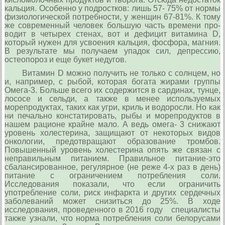
кальция. Особенно у подростков: лишь 57- 75% от нормы
физиологической потребности, у женщин 67-81%. К тому
же современный чело­век большую часть времени про-
во­дит в четырех стенах, вот и дефи­цит витамина D,
который нужен для усвоения кальция, фосфора, маг­ния.
В результате мы получаем упадок сил, депрес­сию,
остеопороз и еще букет неду­гов.
Витамин D можно получить не только с солнцем, но
и, напри­мер, с рыбой, которая богата жирами группы
Омега-3. Больше всего их содержится в сардинах, тунце,
лососе и сельди, а также в менее используемых
морепродуктах, таких как угри, криль и водоросли. Но как
ни печально констатировать, рыбы и морепродуктов в
на­шем рационе крайне мало. А ведь омега- 3 снижают
уровень холестерина, защищают от некоторых видов
онкологии, предотвращают образование тромбов.
Повышенный уровень холестерина опять же связан с
неправильным питанием. Правильное питание-это
сбалансированное, регулярное (не реже 4-х раз в день)
питание с ограничением потребления соли.
Исследования показали, что если ограничить
употребление соли, риск инфаркта и других сердечных
заболеваний может снизиться до 25%. В ходе
исследования, проведенного в 2016 году специалисты
также узнали, что норма потребления соли белорусами