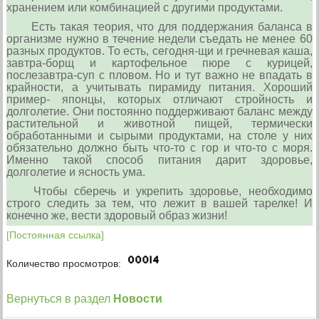
хранением или комбинацией с другими продуктами.
Есть такая теория, что для поддержания баланса в
организме нужно в течение недели съедать не менее 60
разных продуктов. То есть, сегодня-щи и гречневая каша,
завтра-борщ и картофельное пюре с курицей,
послезавтра-суп с пловом. Но и тут важно не впадать в
крайности, а учитывать пирамиду пи­тания. Хороший
пример- японцы, которых отличают строй­ность и
долголетие. Они постоянно поддерживают баланс меж­ду
растительной и живот­ной пищей, термически
обработанными и сыры­ми продуктами, на столе у них
обязательно должно быть что-то с гор и что-то с моря.
Именно такой способ пита­ния дарит здоровье,
долголетие и ясность ума.
Чтобы сберечь и укрепить здоровье, необходимо
строго следить за тем, что лежит в вашей тарелке! И
конечно же, вести здоровый образ жизни!
[Постоянная ссылка]
Количество просмотров:
Вернуться в раздел
Новости