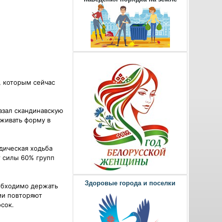
, которым сейчас
азал скандинавскую
рживать форму в
дическая ходьба
т силы 60% групп
Здоровые города и поселки
еобходимо держать
ми повторяют
осок.