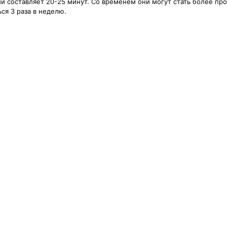
ий составляет 20-25 минут. Со временем они могут стать более п
ся 3 раза в неделю.
]