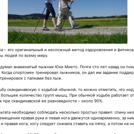
ба – это оригинальный и несложный метод оздоровления и фитнеса
ы людей по всему миру.
идумал знаменитый лыжник Юхе Мието. Почти сто лет назад он пок
. Когда спортсмен тренировал лыжников, он дал им задание подде
 тренировок с палками без лыж.
ьбу скандинавскую с ходьбой обычной, то можно отметить, что нор
о большее количество групп мышц. При обычной ходьбе работает о
к при скандинавской ее разновидности – около 90%.
льтата необходимо соблюдать несколько простых правил: спину н
ремещения правая рука и левая нога движутся одновременно, за ни
и правая нога; ногу следует сначала ставить на пятку, а потом на н