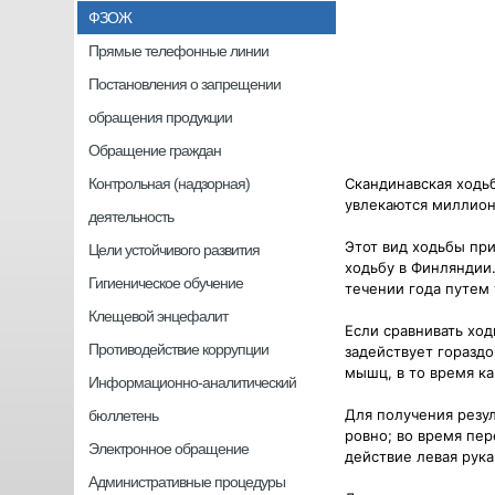
ФЗОЖ
Прямые телефонные линии
Постановления о запрещении
обращения продукции
Обращение граждан
Контрольная (надзорная)
Скандинавская ходь
увлекаются миллион
деятельность
Этот вид ходьбы пр
Цели устойчивого развития
ходьбу в Финляндии
Гигиеническое обучение
течении года путем
Клещевой энцефалит
Если сравнивать ход
Противодействие коррупции
задействует горазд
мышц, в то время ка
Информационно-аналитический
Для получения резу
бюллетень
ровно; во время пе
Электронное обращение
действие левая рука 
Административные процедуры