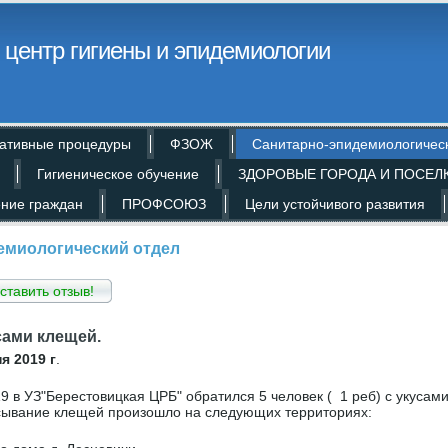
центр гигиены и эпидемиологии
ативные процедуры
ФЗОЖ
Санитарно-эпидемиологичес
Гигиеническое обучение
ЗДОРОВЫЕ ГОРОДА И ПОСЕЛ
ние граждан
ПРОФСОЮЗ
Цели устойчивого развития
емиологический отдел
ставить отзыв!
сами клещей.
я 2019 г
.
19 в УЗ"Берестовицкая ЦРБ" обратился 5 человек ( 1 реб) с укусам
ывание клещей произошло на следующих территориях: