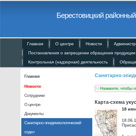
Берестовицкий районный 
Главная
О центре
Новости
Администр
Постановления о запрещении обращения продукции
Контрольная (надзорная) деятельность
Обраще
Санитарно-эпид
Главная
Новости
Нажмите, чтобы о
Сотрудники
Карта-схема уку
О центре
18 июн
Документы
18.06.
Санитарно-эпидемиологический
Присас
отдел