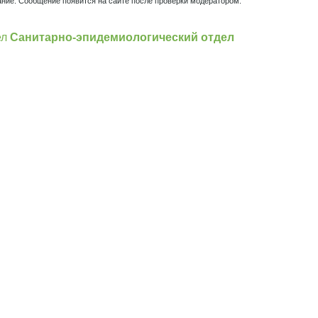
ние. Сообщение появится на сайте после проверки модератором.
ел
Санитарно-эпидемиологический отдел