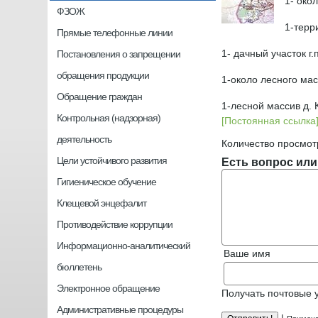
1-
окол
ФЗОЖ
1-терр
Прямые телефонные линии
1- дачный участок г
Постановления о запрещении
обращения продукции
1-около лесного мас
Обращение граждан
1-лесной массив д.
Контрольная (надзорная)
[Постоянная ссылка
деятельность
Количество просмот
Цели устойчивого развития
Есть вопрос или
Гигиеническое обучение
Клещевой энцефалит
Противодействие коррупции
Информационно-аналитический
Ваше имя
бюллетень
Электронное обращение
Получать почтовые 
Административные процедуры