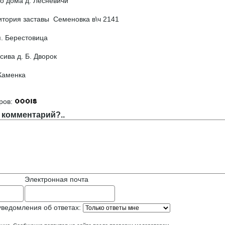
о дома д. Лесневичи
итория заставы Семеновка в\ч 2141
.п. Берестовица
сива д. Б. Дворок
 Каменка
]
ров:
 комментарий?..
Электронная почта
уведомления об ответах: