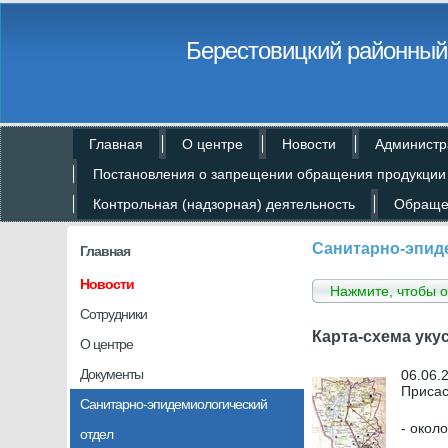
Берестовицкий районный 
Главная
О центре
Новости
Администр
Постановления о запрещении обращения продукции
Контрольная (надзорная) деятельность
Обраще
Санитарно-эпид
Главная
Новости
Нажмите, чтобы о
Сотрудники
Карта-схема уку
О центре
Документы
06.06.
Присас
Санитарно-эпидемиологический
- окол
отдел