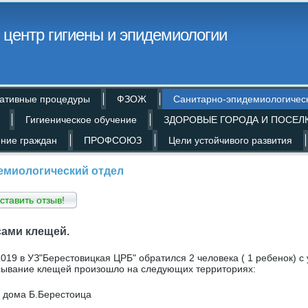
центр гигиены и эпидемиологии
ативные процедуры
ФЗОЖ
Санитарно-эпидемиологичес
Гигиеническое обучение
ЗДОРОВЫЕ ГОРОДА И ПОСЕЛ
ние граждан
ПРОФСОЮЗ
Цели устойчивого развития
емиологический отдел
ставить отзыв!
сами клещей.
2019 в УЗ"Берестовицкая ЦРБ" обратился 2 человека ( 1 ребенок) с
ывание клещей произошло на следующих территориях:
о дома Б.Берестоица